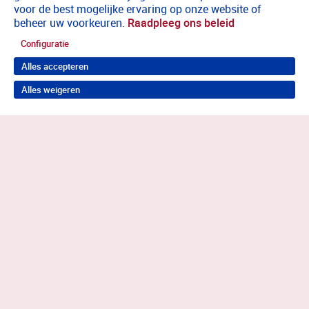
voor de best mogelijke ervaring op onze website of
beheer uw voorkeuren.
Raadpleeg ons beleid
Configuratie
Alles accepteren
Alles weigeren
Terug naar boven
Wil je in behandeling bij Antes?
Neem contact op voor de juiste hulp