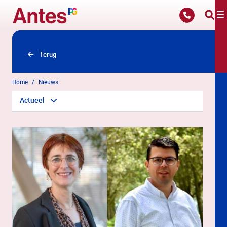
Overslaan en naar hoofdinhoud gaan
Terug
Home
Nieuws
Actueel