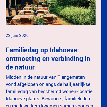
22 juni 2026
Familiedag op Idahoeve:
ontmoeting en verbinding in
de natuur
Midden in de natuur van Tiengemeten
vond afgelopen onlangs de halfjaarlijkse
familiedag van beschermd wonen-locatie
Idahoeve plaats. Bewoners, familieleden
en medewerkers kwamen samen voor een