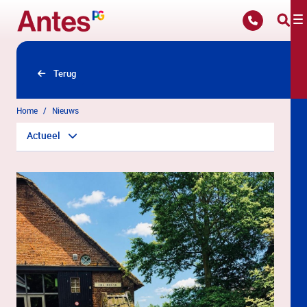
Overslaan en naar hoofdinhoud gaan
Terug
Home
Nieuws
Actueel