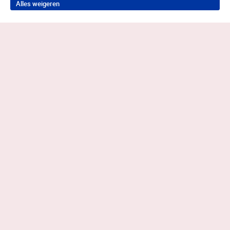
Alles weigeren
Terug naar boven
Wil je in behandeling bij Antes?
Neem contact op voor de juiste hulp
0883585050
Contact