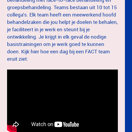
groepsbehandeling. Teams bestaan uit 10 tot 15
collega’s. Elk team heeft een meewerkend hoofd
behandelzaken die jou helpt je doelen te behalen,
je faciliteert in je werk en steunt bij je
ontwikkeling. Je krijgt in elk geval de nodige
basistrainingen om je werk goed te kunnen
doen. Kijk hier hoe een dag bij een FACT team
eruit ziet: