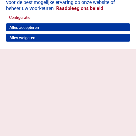
voor de best mogelijke ervaring op onze website of
beheer uw voorkeuren.
Raadpleeg ons beleid
Configuratie
Alles accepteren
Alles weigeren
Terug naar boven
Wil je in behandeling bij Antes?
Neem contact op voor de juiste hulp