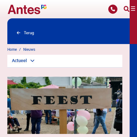
Overslaan en naar hoofdinhoud gaan
Terug
Home
Nieuws
Actueel