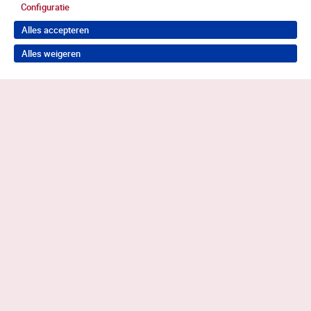
Configuratie
Alles accepteren
Alles weigeren
Terug naar boven
Wil je in behandeling bij Antes?
Neem contact op voor de juiste hulp
0883585050