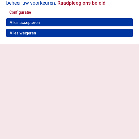
beheer uw voorkeuren.
Raadpleeg ons beleid
Configuratie
Alles accepteren
Alles weigeren
Terug naar boven
Wil je in behandeling bij Antes?
Neem contact op voor de juiste hulp