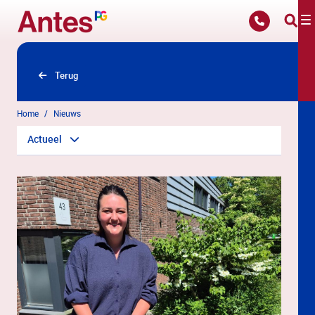
Overslaan en naar hoofdinhoud gaan
Terug
Home
Nieuws
Actueel