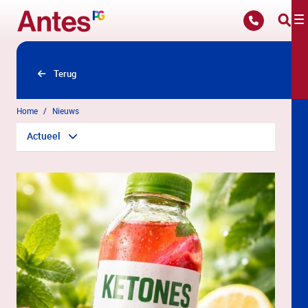
Overslaan en naar hoofdinhoud gaan
Terug
Home
Nieuws
Actueel