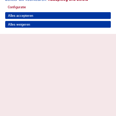
Configuratie
Alles accepteren
Alles weigeren
Terug naar boven
Wil je in behandeling bij Antes?
Neem contact op voor de juiste hulp
0883585050