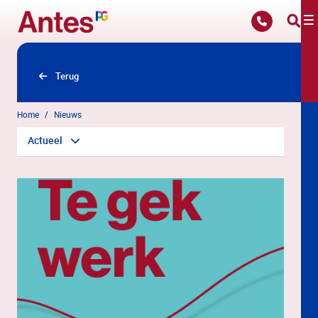
Overslaan en naar hoofdinhoud gaan
Terug
Home
Nieuws
Actueel