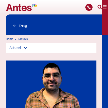
Overslaan en naar hoofdinhoud gaan
Terug
Home
Nieuws
Actueel