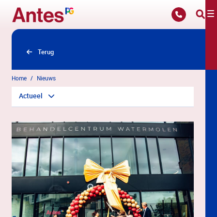
Overslaan en naar hoofdinhoud gaan
Terug
Home
Nieuws
Actueel