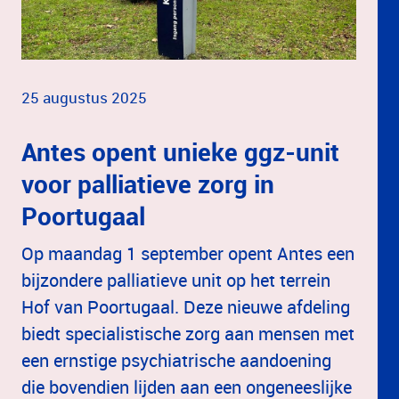
25 augustus 2025
Antes opent unieke ggz-unit
voor palliatieve zorg in
Poortugaal
Op maandag 1 september opent Antes een
bijzondere palliatieve unit op het terrein
Hof van Poortugaal. Deze nieuwe afdeling
biedt specialistische zorg aan mensen met
een ernstige psychiatrische aandoening
die bovendien lijden aan een ongeneeslijke