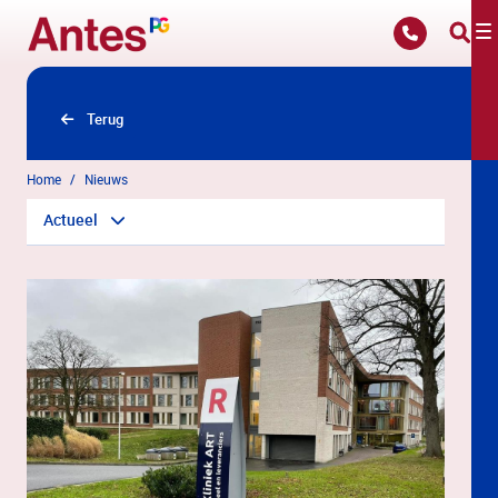
Overslaan en naar hoofdinhoud gaan
Terug
Home
Nieuws
Actueel