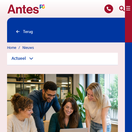
Overslaan en naar hoofdinhoud gaan
Terug
Home
Nieuws
Actueel