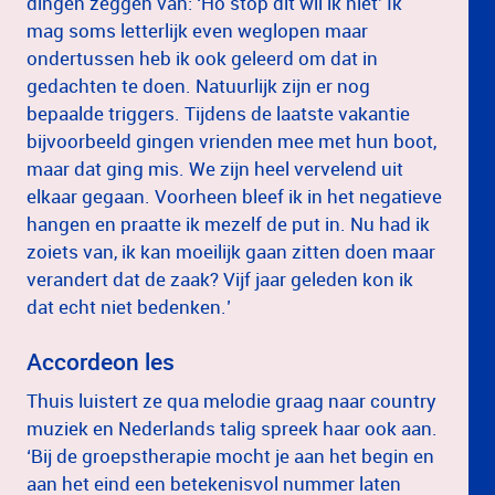
dingen zeggen van: ‘Ho stop dit wil ik niet’ Ik
mag soms letterlijk even weglopen maar
ondertussen heb ik ook geleerd om dat in
gedachten te doen. Natuurlijk zijn er nog
bepaalde triggers. Tijdens de laatste vakantie
bijvoorbeeld gingen vrienden mee met hun boot,
maar dat ging mis. We zijn heel vervelend uit
elkaar gegaan. Voorheen bleef ik in het negatieve
hangen en praatte ik mezelf de put in. Nu had ik
zoiets van, ik kan moeilijk gaan zitten doen maar
verandert dat de zaak? Vijf jaar geleden kon ik
dat echt niet bedenken.’
Accordeon les
Thuis luistert ze qua melodie graag naar country
muziek en Nederlands talig spreek haar ook aan.
‘Bij de groepstherapie mocht je aan het begin en
aan het eind een betekenisvol nummer laten