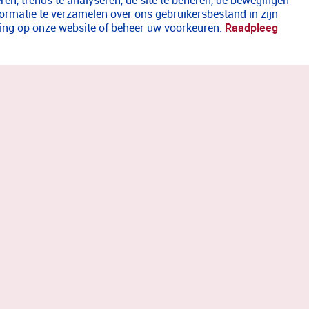
en, trends te analyseren, de site te beheren, de bewegingen
formatie te verzamelen over ons gebruikersbestand in zijn
aring op onze website of beheer uw voorkeuren.
Raadpleeg