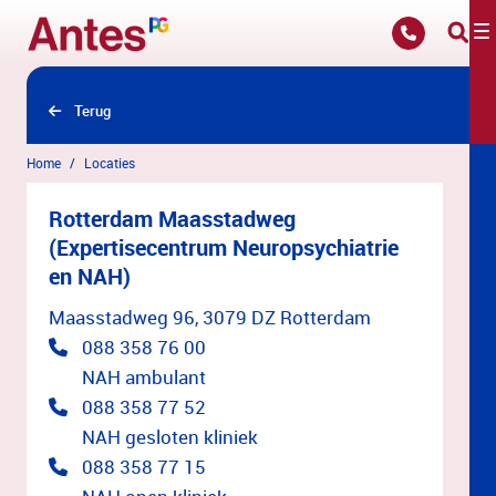
Overslaan en naar hoofdinhoud gaan
Terug
Home
Locaties
Rotterdam Maasstadweg
(Expertisecentrum Neuropsychiatrie
en NAH)
Maasstadweg 96, 3079 DZ Rotterdam
088 358 76 00
NAH ambulant
088 358 77 52
NAH gesloten kliniek
088 358 77 15