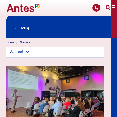
Overslaan en naar hoofdinhoud gaan
Terug
Home
Nieuws
Actueel