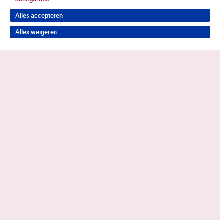
Alles accepteren
Alles weigeren
Terug naar boven
Wil je in behandeling bij Antes?
Neem contact op voor de juiste hulp
0883585050