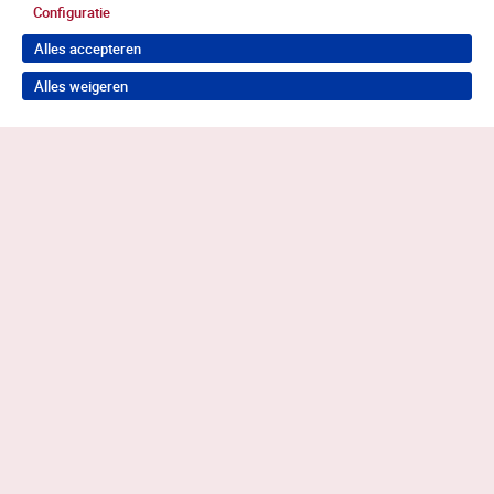
Configuratie
Alles accepteren
Alles weigeren
Terug naar boven
Wil je in behandeling bij Antes?
Neem contact op voor de juiste hulp
0883585050