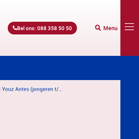
Menu
Bel ons: 088 358 50 50
Aanmelden Youz Antes (jongeren t/m 23 jaar)