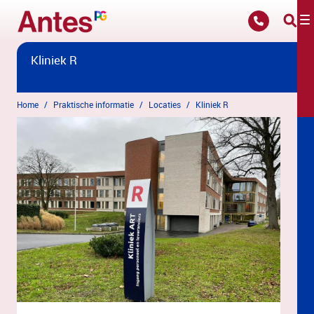
Overslaan en naar hoofdinhoud gaan
Kliniek R
Home
Praktische informatie
Locaties
Kliniek R