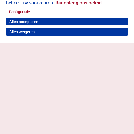
beheer uw voorkeuren.
Raadpleeg ons beleid
Configuratie
Alles accepteren
Alles weigeren
Terug naar boven
Wil je in behandeling bij Antes?
Neem contact op voor de juiste hulp