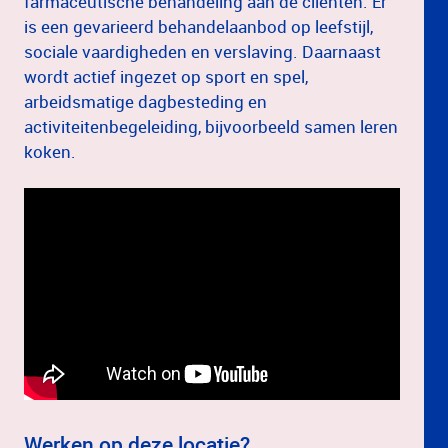
farmaceutische behandeling aan de cliënten. Er
is een gevarieerd behandelaanbod op leefstijl,
sociale vaardigheden en verslaving. Daarnaast
wordt actief ingezet op sport en spel,
arbeidsmatige dagbesteding en
activiteitenbegeleiding, bijvoorbeeld samen leren
koken.
Werken op deze locatie?